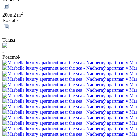
2
200m2 m
Rozloha
-
Terasa
-
Pozemok