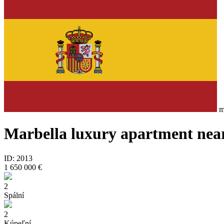
ma
Marbella luxury apartment near
ID: 2013
1 650 000 €
2
Spální
2
Kúpeľní