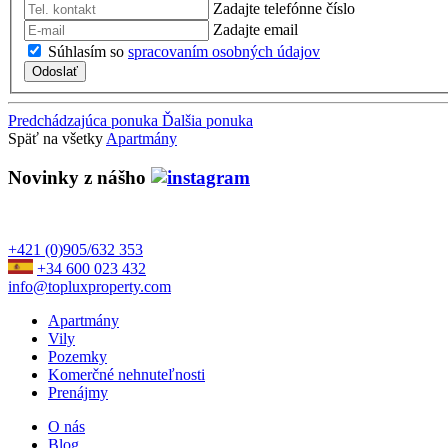
Zadajte telefónne číslo
Zadajte email
Súhlasím so
spracovaním osobných údajov
Odoslať
Predchádzajúca ponuka
Ďalšia ponuka
Späť na všetky
Apartmány
Novinky z nášho
+421 (0)905/632 353
+34 600 023 432
info@topluxproperty.com
Apartmány
Vily
Pozemky
Komerčné nehnuteľnosti
Prenájmy
O nás
Blog