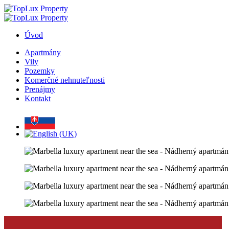
Úvod
Apartmány
Vily
Pozemky
Komerčné nehnuteľnosti
Prenájmy
Kontakt